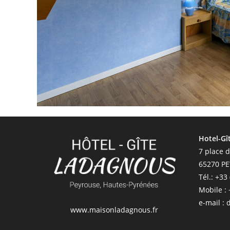
Hotel-Gî
7 place d
65270 P
Tél.: +33
Mobile : 
e-mail :
www.maisonladagnous.fr